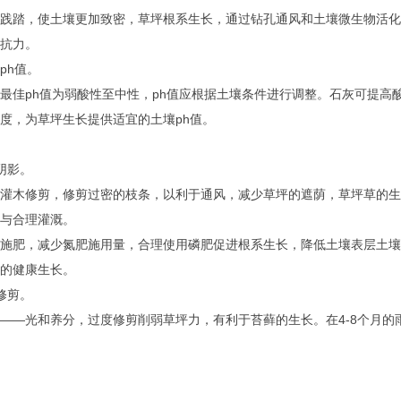
践踏，使土壤更加致密，草坪根系生长，通过钻孔通风和土壤微生物活化
抗力。
ph值。
最佳ph值为弱酸性至中性，ph值应根据土壤条件进行调整。石灰可提高
度，为草坪生长提供适宜的土壤ph值。
阴影。
灌木修剪，修剪过密的枝条，以利于通风，减少草坪的遮荫，草坪草的生
与合理灌溉。
施肥，减少氮肥施用量，合理使用磷肥促进根系生长，降低土壤表层土壤
的健康生长。
修剪。
——光和养分，过度修剪削弱草坪力，有利于苔藓的生长。在4-8个月