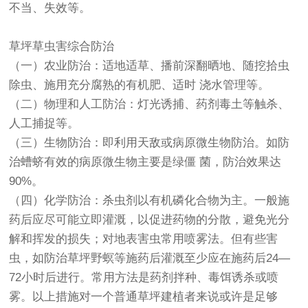
不当、失效等。
草坪草虫害综合防治
（一）农业防治：适地适草、播前深翻晒地、随挖拾虫
除虫、施用充分腐熟的有机肥、适时 浇水管理等。
（二）物理和人工防治：灯光诱捕、药剂毒土等触杀、
人工捕捉等。
（三）生物防治：即利用天敌或病原微生物防治。如防
治螬蛴有效的病原微生物主要是绿僵 菌，防治效果达
90%。
（四）化学防治：杀虫剂以有机磷化合物为主。一般施
药后应尽可能立即灌溉，以促进药物的分散，避免光分
解和挥发的损失；对地表害虫常用喷雾法。但有些害
虫，如防治草坪野螟等施药后灌溉至少应在施药后24—
72小时后进行。常用方法是药剂拌种、毒饵诱杀或喷
雾。以上措施对一个普通草坪建植者来说或许是足够